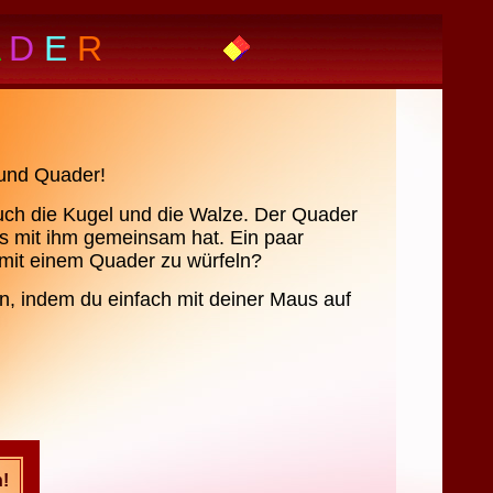
D
E
R
 und Quader!
uch die Kugel und die Walze.
Der Quader
es mit ihm gemeinsam hat. Ein paar
 mit einem Quader zu würfeln?
n, indem du einfach mit deiner Maus auf
h!