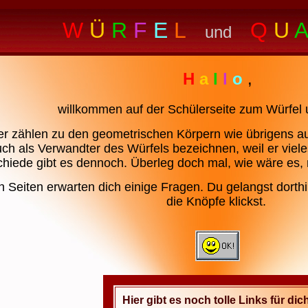
W
Ü
R
F
E
L
Q
U
A
und
H
a
l
l
o
,
willkommen auf der Schülerseite zum Würfel
r zählen zu den geometrischen Körpern wie übrigens a
uch als Verwandter des Würfels bezeichnen, weil er viel
chiede gibt es dennoch. Überleg doch mal, wie wäre es,
 Seiten erwarten dich einige Fragen. Du gelangst dorthi
die Knöpfe klickst.
Hier gibt es noch tolle Links für dic